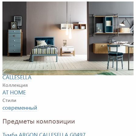
Композиция для детской в современном стиле. Сюда
входят: кровать, тумба, шкаф. Все предметы из
композиции доступны по запросу.
Фабрика
CALLESELLA
Коллекция
AT HOME
Стили
современный
Предметы композиции
Тумба ARGON CALLESELLA G0497