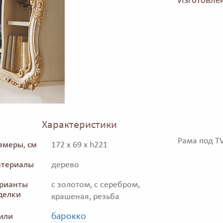
Характеристики
Рама под T
змеры, см
172 x 69 x h221
териалы
дерево
рианты
с золотом, с серебром,
делки
крашеная, резьба
барокко
или