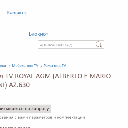
Контакты
Блокнот
алог
Мебель для TV
Рамы под TV
д TV ROYAL AGM (ALBERTO E MARIO
I) AZ.630
читывается по запросу
сования с вами параметров и комплектации
ие под заказ