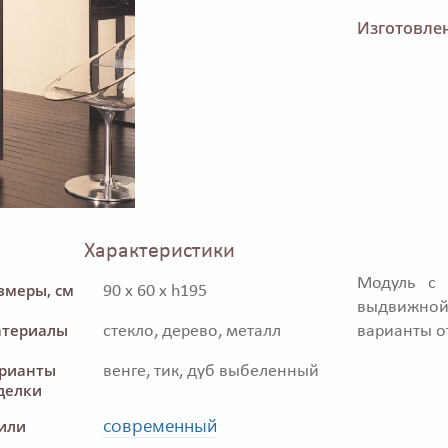
Изготовлен
Характеристики
Модуль с 
змеры, см
90 x 60 x h195
выдвижной
териалы
стекло, дерево, металл
варианты о
рианты
венге, тик, дуб выбеленный
делки
современный
или