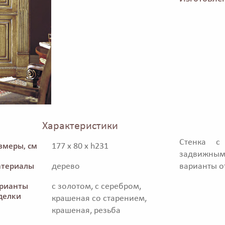
Характеристики
Стенка с
змеры, см
177 x 80 x h231
задвижным
териалы
дерево
варианты о
рианты
с золотом, с серебром,
делки
крашеная со старением,
крашеная, резьба