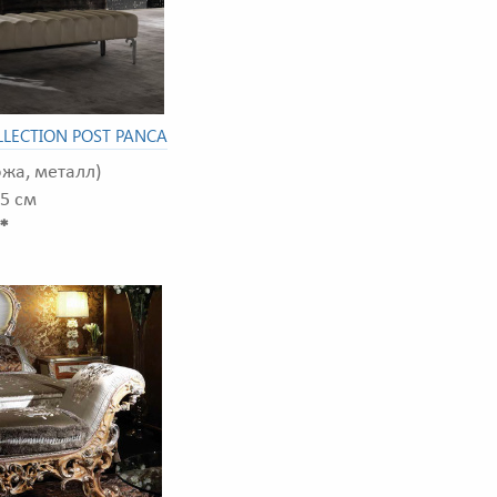
LECTION POST PANCA
ожа, металл)
45 см
.*