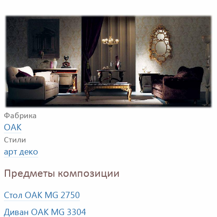
Композиция для гостиной комнаты. В композицию
входят: диван, стол, журнальный столик, подставка,
зеркало, консоль.
Фабрика
OAK
Стили
арт деко
Предметы композиции
Стол OAK MG 2750
Диван OAK MG 3304