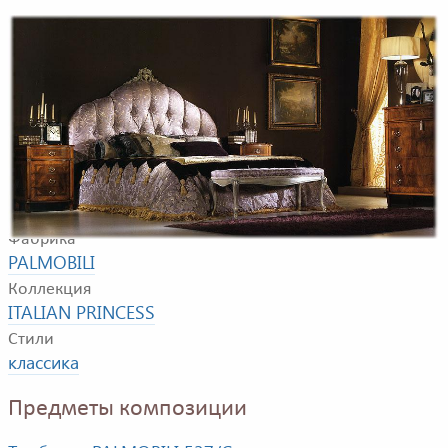
Композиция для спальной комнаты. В композицию
входят: двуспальная кровать, банкетка, комод,
тумбочка, зеркало.
Фабрика
PALMOBILI
Коллекция
ITALIAN PRINCESS
Стили
классика
Предметы композиции