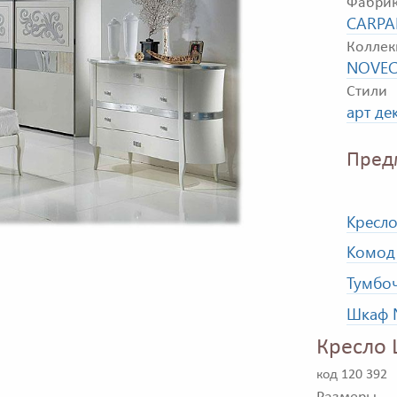
Фабри
CARPA
Коллек
NOVEC
Стили
арт де
Пред
Кресло
Комод 
Тумбоч
Шкаф N
Кресло 
код 120 392