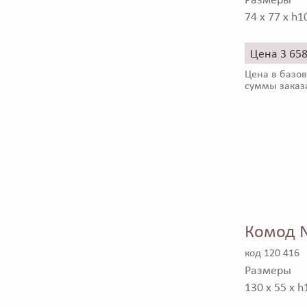
Размеры
74 x 77 x h1
Цена 3 65
Цена в базов
суммы заказ
Комод N
код 120 416
Размеры
130 x 55 x h