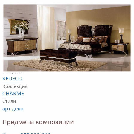
Пример композиции для спальни. В композицию
входят кровать, тумбочка, комод, зеркало, пуф,
настольная лампа
Фабрика
REDECO
Коллекция
CHARME
Стили
арт деко
Предметы композиции