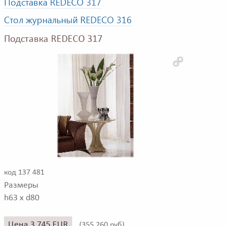
Подставка REDECO 317
Стол журнальный REDECO 316
Подставка REDECO 317
код 137 481
Размеры
h63 x d80
Цена 3 745 EUR
(
355 260 руб)