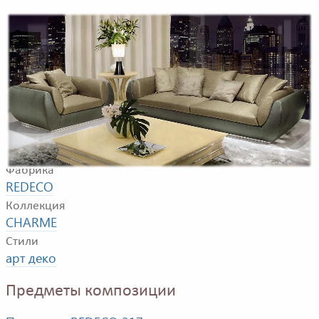
Пример композиции для гостиной. В композицию
входят диван, кресло, подставка, журнальный столик,
настольная лампа
Фабрика
REDECO
Коллекция
CHARME
Стили
арт деко
Предметы композиции