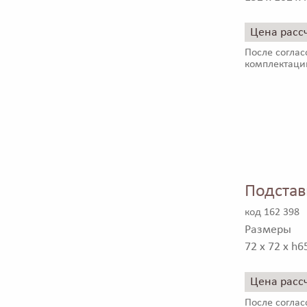
Цена расс
После соглас
комплектаци
Подстав
код 162 398
Размеры
72 x 72 x h6
Цена расс
После соглас