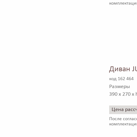
комплектаци
Диван 
код 162 464
Размеры
390 x 270 x 
Цена расс
После соглас
комплектаци