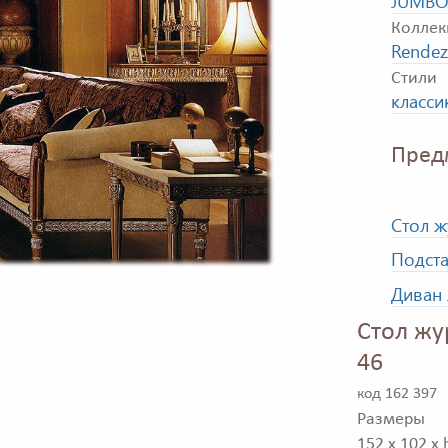
JUMBO
Коллек
Rende
Стили
класси
Пред
Стол 
Подст
Диван
Стол ж
46
код 162 397
Размеры
152 x 102 x 