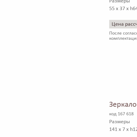
Размеры
55 x 37 x h6
Цена расс
После соглас
комплектаци
Зеркало
код 167 618
Размеры
141 x 7 x h1