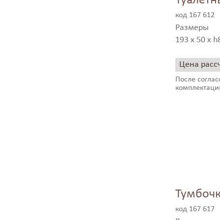
Туалетн
код 167 612
Размеры
193 x 50 x h
Цена расс
После соглас
комплектаци
Тумбочк
код 167 617