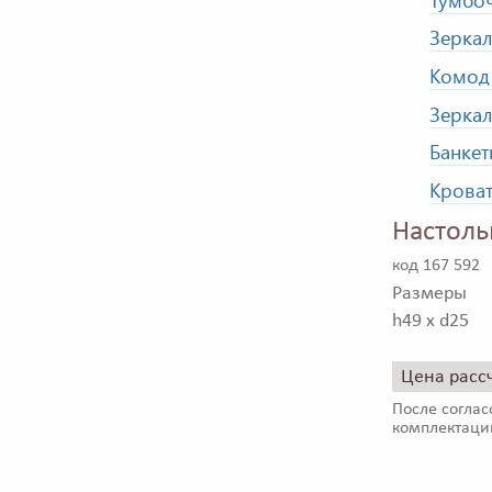
Зеркал
Комод 
Зеркал
Банкет
Кроват
Настоль
код 167 592
Размеры
h49 x d25
Цена расс
После соглас
комплектаци