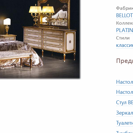
Фабри
BELLOT
Коллек
PLATI
Стили
класси
Пред
Настол
Настол
Стул B
Зеркал
Туалет
Тумбоч