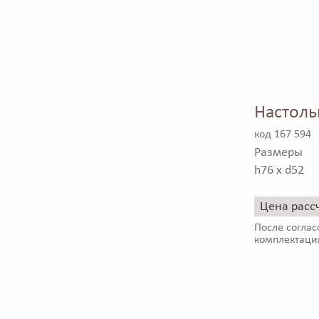
Настоль
код 167 594
Размеры
h76 x d52
Цена расс
После соглас
комплектаци