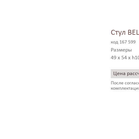
Стул BE
код 167 599
Размеры
49 x 54 x h1
Цена расс
После соглас
комплектаци