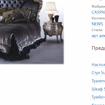
Фабри
CASPA
Коллек
NEWS
Стили
арт де
Пред
Настол
Стул S
Туалет
Шкаф 
Тумбоч
Комод