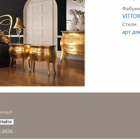
Фабри
VITTO
Стили
арт де
в
анных
–2026