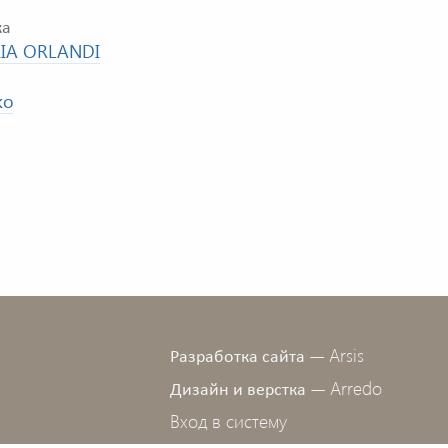
ка
RIA ORLANDI
ко
Arsis
Разработка сайта —
Arredo
Дизайн и верстка —
Вход в систему