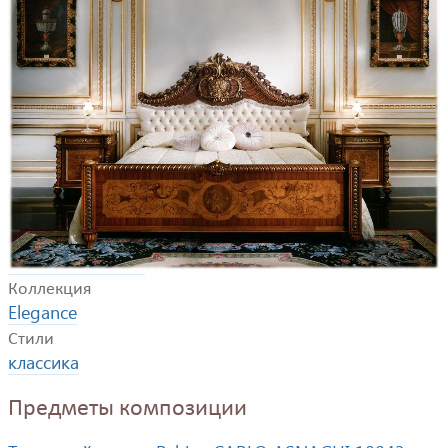
Композиция для спальной комнаты. В композицию
входят: двуспальная кровать, тумбочка, комод,
туалетный столик с зеркалом, стул.
Фабрика
CARLO ASNAGHI
Коллекция
Elegance
Стили
классика
Предметы композиции