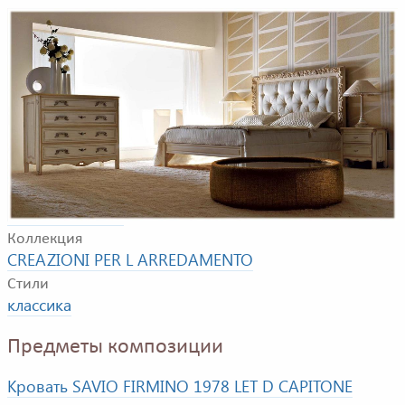
Композиция для спальной комнаты. В композицию
входят: двуспальная кровать, комод, тумбочка.
Фабрика
SAVIO FIRMINO
Коллекция
CREAZIONI PER L ARREDAMENTO
Стили
классика
Предметы композиции
Кровать SAVIO FIRMINO 1978 LET D CAPITONE