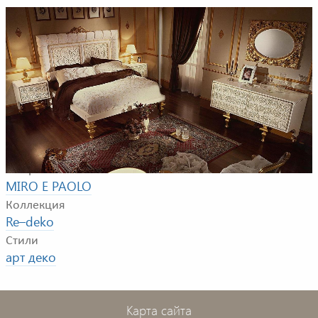
Композиция для спальной комнаты. В композицию
входят: двуспальная кровать, тумбочка, комод с
зеркалом, шкаф, настольная лампа.
Фабрика
MIRO E PAOLO
Коллекция
Re–deko
Стили
арт деко
Карта сайта