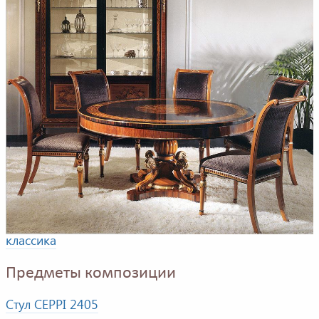
Композиция для столовой комнаты. В композицию
входят: обеденный стол, комод, витрина, стул.
Фабрика
CEPPI
Коллекция
LUXURY
Стили
классика
Предметы композиции
Стул CEPPI 2405