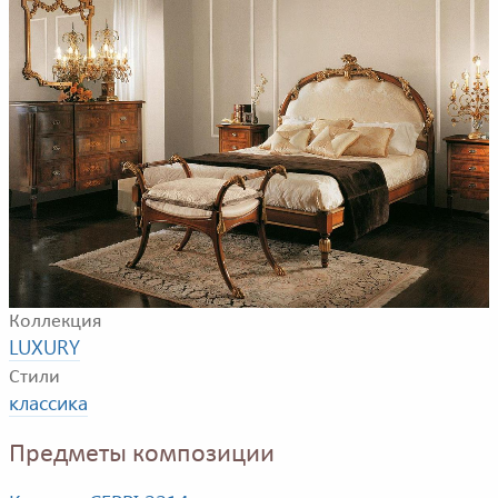
Композиция для спальной комнаты. В композицию
входят: двуспальная кровать, банкетка, тумбочка,
комод.
Фабрика
CEPPI
Коллекция
LUXURY
Стили
классика
Предметы композиции