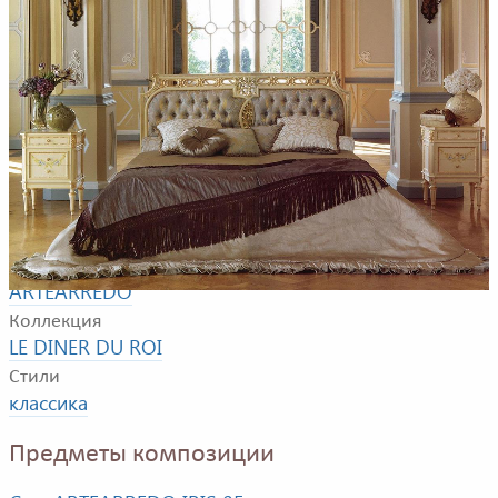
Композиция для гостиной комнаты. В композицию
входят: двуспальная кровать, тумбочка, туалетный
столик, зеркало, стул.
Фабрика
ARTEARREDO
Коллекция
LE DINER DU ROI
Стили
классика
Предметы композиции