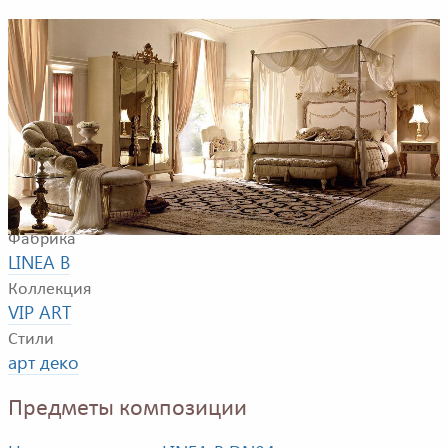
Пример композиции для спальни. В композицию
входят кровать, тумбочка, шкаф, кресло, банкетка,
кушетка, , подставка, настольная и напольная лампы
Фабрика
LINEA B
Коллекция
VIP ART
Стили
арт деко
Предметы композиции