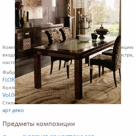
Композиция для столовой комнаты. В композицию
входят: обеденный стол, комод, стул, люстра,
настольная лампа.
Фабрика
FLORENCE COLLECTIONS
Коллекция
Vol.04
Стили
арт деко
Предметы композиции