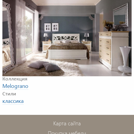
Композиция для спальной комнаты. В композицию
входят: двуспальная кровать, тумбочка, комод, шкаф.
Фабрика
BTC INTERNATIONAL
Коллекция
Melograno
Стили
классика
Карта сайта
Покупка мебели