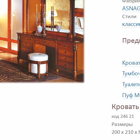
Фабри
ASNAG
Стили
класси
Пред
Крова
Тумбо
Туалет
Пуф M
Кровать
код 246 21
Размеры
200 x 210 x