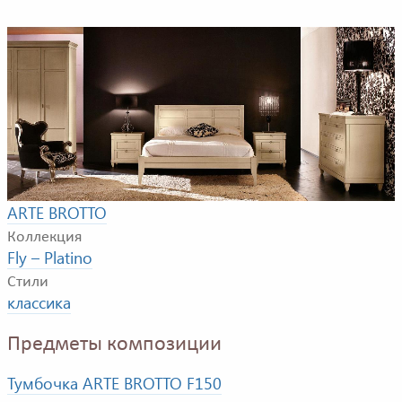
Композиция для спальной комнаты. В композицию
входят: двуспальная кровать, тумбочка, комод, шкаф.
Фабрика
ARTE BROTTO
Коллекция
Fly – Platino
Стили
классика
Предметы композиции
Тумбочка ARTE BROTTO F150