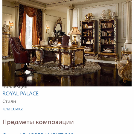
Пример композиции для кабинета. В композицию
входят письменный стол, стул, комод, зеркало,
книжный шкаф, подставка, диван
Фабрика
AR ARREDAMENTI
Коллекция
ROYAL PALACE
Стили
классика
Предметы композиции