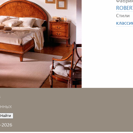
Фабри
ROBER
Стили
класси
в
анных
–2026