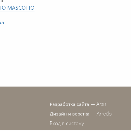
ка
TO MASCOTTO
ка
Arsis
Разработка сайта —
Arredo
Дизайн и верстка —
Вход в систему