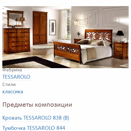
Композиция для спальной комнаты. В композицию
входят: двуспальная кровать, тумбочка, комод,
зеркало, шкаф.
Фабрика
TESSAROLO
Стили
классика
Предметы композиции
Кровать TESSAROLO 838 (B)
Тумбочка TESSAROLO 844