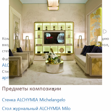
Композиция для гостиной комнаты. В композицию
входят: 3-х местный диван, кресло, журнальный стол,
стенка.
Фабрика
ALCHYMIA
Стили
арт деко
Предметы композиции
Стенка ALCHYMIA Michelangelo
Стол журнальный ALCHYMIA Milo