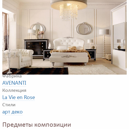
Композиция для спальной комнаты. В композицию
входят: двуспальная кровать, тумбочка, комод,
зеркало, пуф, кресло, шкаф, напольная и настольная
лампы, люстра.
Фабрика
AVENANTI
Коллекция
La Vie en Rose
Стили
арт деко
Предметы композиции