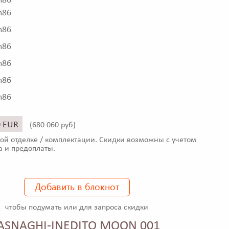
h86
h86
h86
h86
h86
h86
h86
0 EUR
(
680 060 руб)
ой отделке / комплектации. Скидки возможны с учетом
а и предоплаты.
Добавить в блокнот
чтобы подумать или для запроса скидки
 ASNAGHI-INEDITO MOON 001