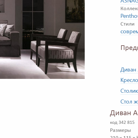
ASNAG
Коллек
Pentho
Стили
совре
Пред
Диван
Кресл
Столик
Стол 
Диван A
код 342 815
Размеры