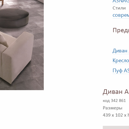
ASNAG
Стили
совре
Пред
Диван
Кресл
Пуф AS
Диван A
код 342 861
Размеры
439 x 102 x 