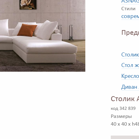
ASNAG
Стили
совре
Пред
Столи
Стол 
Кресл
Диван
Столик 
код 342 839
Размеры
40 x 40 x h4