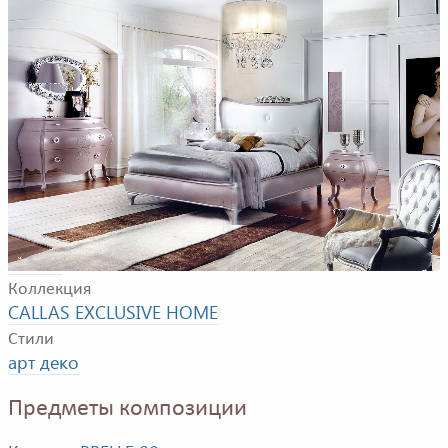
Композиция для спальной комнаты. в композицию
входят: кровать, прикроватная тумбочка, комод, шкаф,
кресло, зеркало.
Фабрика
BBELLE
Коллекция
CALLAS EXCLUSIVE HOME
Стили
арт деко
Предметы композиции