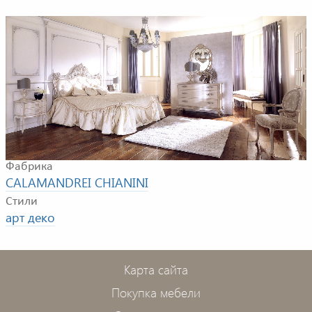
Пример композиции для спальной комнаты. В
композицию входят: кровать, комод, прикроватная
тумбочка, настольная лампа, стул.
Фабрика
CALAMANDREI CHIANINI
Стили
арт деко
Карта сайта
Покупка мебели