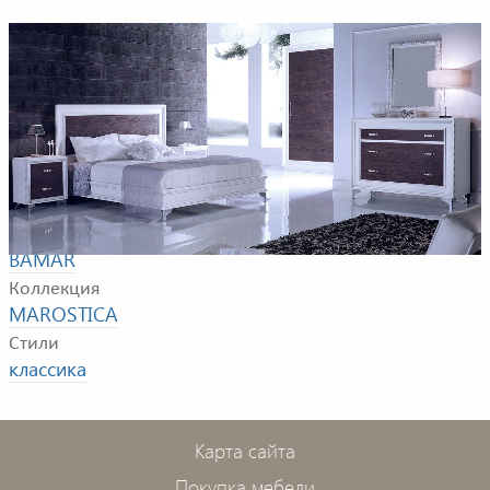
Композиция для спальной комнаты. В композицию
входят: кровать, прикроватная тумбочка, комод.
Фабрика
BAMAR
Коллекция
MAROSTICA
Стили
классика
Карта сайта
Покупка мебели