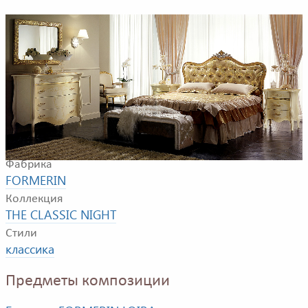
Пример композиции для спальной комнаты. в
композицию входят: кровать, банкетка, комод,
прикроватная тумбочка, зеркало и кресло.
Фабрика
FORMERIN
Коллекция
THE CLASSIC NIGHT
Стили
классика
Предметы композиции