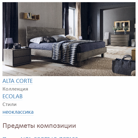
Пример композиции для спальной комнаты. В
композицию входят: кровать, прикроватная тумбочка,
комод, зеркало и полка.
Фабрика
ALTA CORTE
Коллекция
ECOLAB
Стили
неоклассика
Предметы композиции