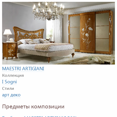
Пример композиции для спальной комнаты. В
композицию входят: кровать, 2 прикроватные
тумбочки и шкаф.
Фабрика
MAESTRI ARTIGIANI
Коллекция
I Sogni
Стили
арт деко
Предметы композиции