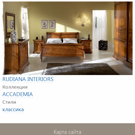
Пример композиции для спальной комнаты. В
композицию входят: кровать, 2 прикроватные
тумбочки, шкаф, комод и зеркало.
Фабрика
RUDIANA INTERIORS
Коллекция
ACCADEMIA
Стили
классика
Карта сайта