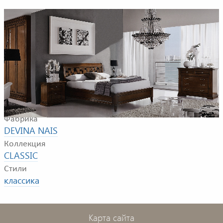
Пример композиции для спальной комнаты. В
композицию входят: кровать, прикроватные тумбочки,
комод и шкаф.
Фабрика
DEVINA NAIS
Коллекция
CLASSIC
Стили
классика
Карта сайта