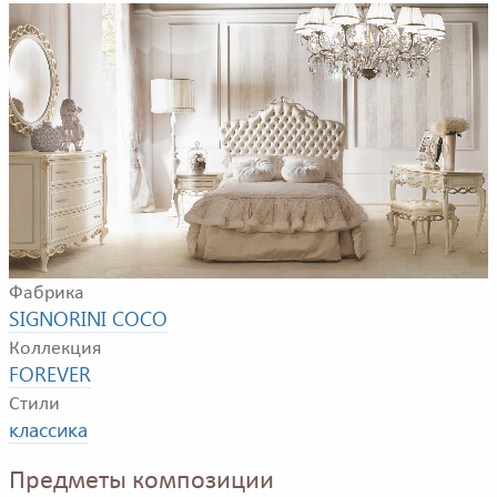
Пример композиции для спальной комнаты. В
композицию входят: кровать, прикроватная тумбочка,
туалетный столик, пуф, напольная лампа, зеркало,
комод
Фабрика
SIGNORINI COCO
Коллекция
FOREVER
Стили
классика
Предметы композиции