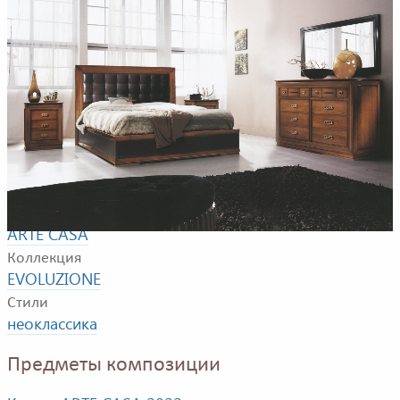
Пример композиции для спальной комнаты. В
композицию входят: кровать, прикроватная тумбочка,
комод
Фабрика
ARTE CASA
Коллекция
EVOLUZIONE
Стили
неоклассика
Предметы композиции