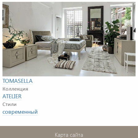
Пример композиции для спальной комнаты. В
композицию входят: кровать, прикроватные тумбочки
и комод.
Фабрика
TOMASELLA
Коллекция
ATELIER
Стили
современный
Карта сайта