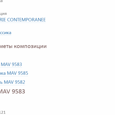
ка
ция
IE CONTEMPORANEE
ссика
меты композиции
 MAV 9583
чка MAV 9585
ть MAV 9582
MAV 9583
121