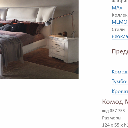
Фабри
MAV
Коллек
MEMOR
Стили
неокла
Пред
Комод
Тумбо
Крова
Комод 
код 357 753
Размеры
124 x 55 x h