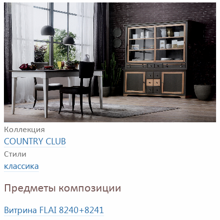
Пример композиции для столовой комнаты. В
композицию входят: стол, стулья и витрина.
Фабрика
FLAI
Коллекция
COUNTRY CLUB
Стили
классика
Предметы композиции
Витрина FLAI 8240+8241