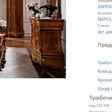
Фабри
ANTON
Коллек
NAPOL
Стили
арт де
Пред
Тумбо
Комод
Крова
Шкаф 
Тумбочк
код 123 320