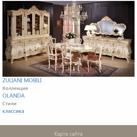
Пример композиции для столовой комнаты. В
композицию входят: обеденный стол, стулья, витрина,
буфет
Фабрика
ZULIANI MOBILI
Коллекция
OLANDA
Стили
классика
Карта сайта