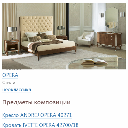
Пример композиции для спальной комнаты. В
композицию входят: двуспальная кровать,
прикроватные тумбочки, кресло, комод, зеркало
Фабрика
OPERA
Стили
неоклассика
Предметы композиции
Кресло ANDREJ OPERA 40271
Кровать IVETTE OPERA 42700/18