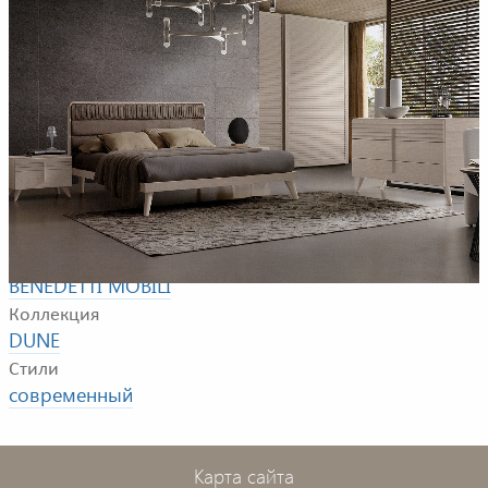
Пример композиции для спальной комнаты. В
композицию входят: кровать, прикроватные тумбочки,
комод и шкаф.
Фабрика
BENEDETTI MOBILI
Коллекция
DUNE
Стили
современный
Карта сайта